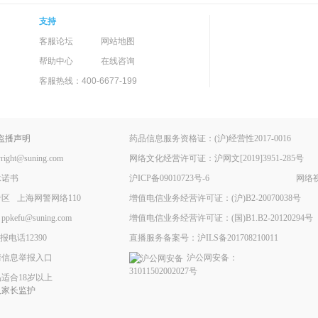
支持
客服论坛
网站地图
帮助中心
在线咨询
客服热线：400-6677-199
盗播声明
药品信息服务资格证：(沪)经营性2017-0016
ht@suning.com
网络文化经营许可证：沪网文[2019]3951-285号
承诺书
沪ICP备09010723号-6
网络视
专区
上海网警网络110
增值电信业务经营许可证：(沪)B2-20070038号
fu@suning.com
增值电信业务经营许可证：(国)B1.B2-20120294号
电话12390
直播服务备案号：沪ILS备201708210011
情信息举报入口
沪公网安备：
31011502002027号
适合18岁以上
人家长监护