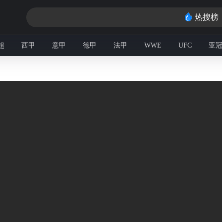
热搜榜
超
西甲
意甲
德甲
法甲
WWE
UFC
亚