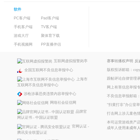
软件
PC客户端
Pad客户端
手机客户端
TV客户端
游戏大厅
聚体育下载
手机视频网
PP直播伴侣
互联网虚拟报警岗亭
赛事转播权声明
反
版权投诉邮箱：copyrig
全国互联网不良信息举报中心
跟帖评论自律管理
上海市
互联网不良信息举报中心
网上有害信息举报
涉枪涉暴恐类违禁内容举报中心
不良信息举报邮箱：ppke
网络社会征信网
“扫黄打非”办公室举报
品牌官
打击网上涉儿童色
网认证书 - 中国认证联盟
本司运营游戏类产品
官网认证 -
成年人使用
未成年
腾讯安全联盟认证