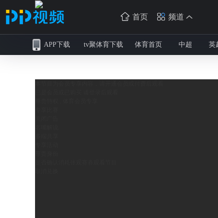
首页
频道
APP下载
tv聚体育下载
体育首页
中超
英
本节目为会员专享内容，请开通会员或付费后观看
已是会员或已购买 请
登录
后观看
尊贵特权 , 体育会员专享
专享比赛
关闭广告
名嘴解说
多端共享
专享活动
尊贵身份
是否确认消耗
张观赛券观看节目
取消
兑换