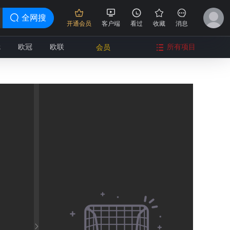
全网搜
开通会员
客户端
看过
收藏
消息
冠
欧冠
欧联
所有项目
会员