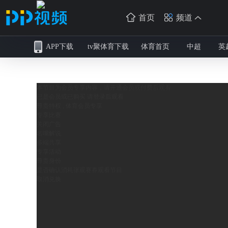
首页
频道
APP下载
tv聚体育下载
体育首页
中超
英
本节目为会员专享内容，请开通会员或付费后观看
已是会员或已购买 请
登录
后观看
尊贵特权 , 体育会员专享
专享比赛
关闭广告
名嘴解说
多端共享
专享活动
尊贵身份
是否确认消耗
张观赛券观看节目
取消
兑换