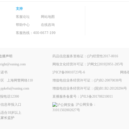
支持
客服论坛
网站地图
帮助中心
在线咨询
客服热线：400-6677-199
盗播声明
药品信息服务资格证：(沪)经营性2017-0016
ht@suning.com
网络文化经营许可证：沪网文[2019]3951-285号
承诺书
沪ICP备09010723号-6
网络视
专区
上海网警网络110
增值电信业务经营许可证：(沪)B2-20070038号
fu@suning.com
增值电信业务经营许可证：(国)B1.B2-20120294号
电话12390
直播服务备案号：沪ILS备201708210011
情信息举报入口
沪公网安备：
31011502002027号
适合18岁以上
人家长监护