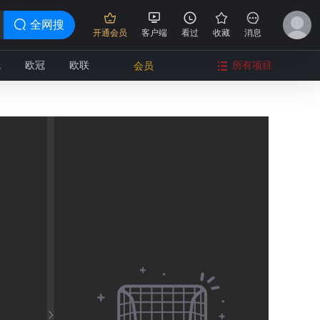
全网搜
开通会员
客户端
看过
收藏
消息
冠
欧冠
欧联
所有项目
会员