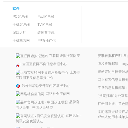
软件
PC客户端
Pad客户端
手机客户端
TV客户端
游戏大厅
聚体育下载
手机视频网
PP直播伴侣
互联网虚拟报警岗亭
赛事转播权声明
反
版权投诉邮箱：copyrig
全国互联网不良信息举报中心
跟帖评论自律管理
上海市
互联网不良信息举报中心
网上有害信息举报
涉枪涉暴恐类违禁内容举报中心
不良信息举报邮箱：ppke
网络社会征信网
“扫黄打非”办公室举报
品牌官
打击网上涉儿童色
网认证书 - 中国认证联盟
本司运营游戏类产品
官网认证 -
成年人使用
未成年
腾讯安全联盟认证