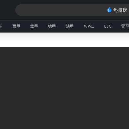
热搜榜
超
西甲
意甲
德甲
法甲
WWE
UFC
亚