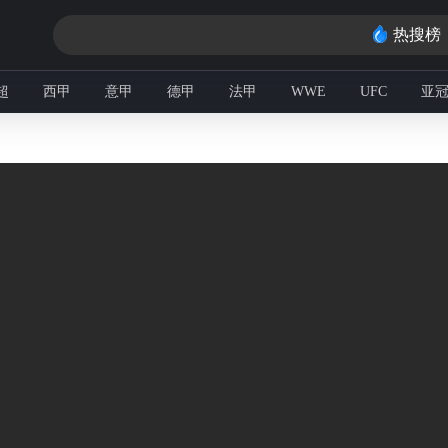
热搜榜
超
西甲
意甲
德甲
法甲
WWE
UFC
亚