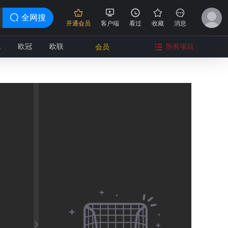
全网搜
开通会员
客户端
看过
收藏
消息
冠
欧冠
欧联
所有项目
会员