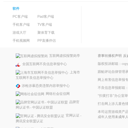
软件
PC客户端
Pad客户端
手机客户端
TV客户端
游戏大厅
聚体育下载
手机视频网
PP直播伴侣
互联网虚拟报警岗亭
赛事转播权声明
反
版权投诉邮箱：copyrig
全国互联网不良信息举报中心
跟帖评论自律管理
上海市
互联网不良信息举报中心
网上有害信息举报
涉枪涉暴恐类违禁内容举报中心
不良信息举报邮箱：ppke
网络社会征信网
“扫黄打非”办公室举报
品牌官
打击网上涉儿童色
网认证书 - 中国认证联盟
本司运营游戏类产品
官网认证 -
成年人使用
未成年
腾讯安全联盟认证