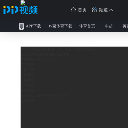
首页
频道
APP下载
tv聚体育下载
体育首页
中超
英
本节目为会员专享内容，请开通会员或付费后观看
已是会员或已购买 请
登录
后观看
尊贵特权 , 体育会员专享
专享比赛
关闭广告
名嘴解说
多端共享
专享活动
尊贵身份
是否确认消耗
张观赛券观看节目
取消
兑换