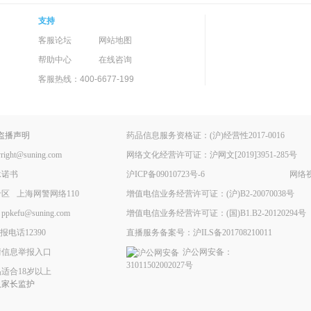
支持
客服论坛
网站地图
帮助中心
在线咨询
客服热线：400-6677-199
盗播声明
药品信息服务资格证：(沪)经营性2017-0016
ht@suning.com
网络文化经营许可证：沪网文[2019]3951-285号
承诺书
沪ICP备09010723号-6
网络视
专区
上海网警网络110
增值电信业务经营许可证：(沪)B2-20070038号
fu@suning.com
增值电信业务经营许可证：(国)B1.B2-20120294号
电话12390
直播服务备案号：沪ILS备201708210011
情信息举报入口
沪公网安备：
31011502002027号
适合18岁以上
人家长监护