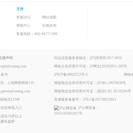
支持
客服论坛
网站地图
帮助中心
在线咨询
客服热线：400-6677-199
盗播声明
药品信息服务资格证：(沪)经营性2017-0016
ht@suning.com
网络文化经营许可证：沪网文[2019]3951-285号
承诺书
沪ICP备09010723号-6
网络视
专区
上海网警网络110
增值电信业务经营许可证：(沪)B2-20070038号
fu@suning.com
增值电信业务经营许可证：(国)B1.B2-20120294号
电话12390
直播服务备案号：沪ILS备201708210011
情信息举报入口
沪公网安备：
31011502002027号
适合18岁以上
人家长监护