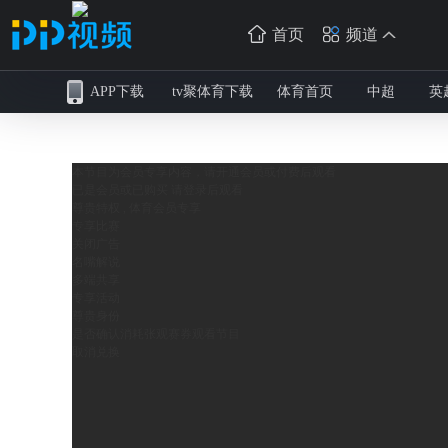
首页
频道
APP下载
tv聚体育下载
体育首页
中超
英
本节目为会员专享内容，请开通会员或付费后观看
已是会员或已购买 请
登录
后观看
尊贵特权 , 体育会员专享
专享比赛
关闭广告
名嘴解说
多端共享
专享活动
尊贵身份
是否确认消耗
张观赛券观看节目
取消
兑换