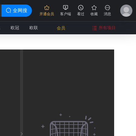
全网搜
开通会员
客户端
看过
收藏
消息
冠
欧冠
欧联
所有项目
会员