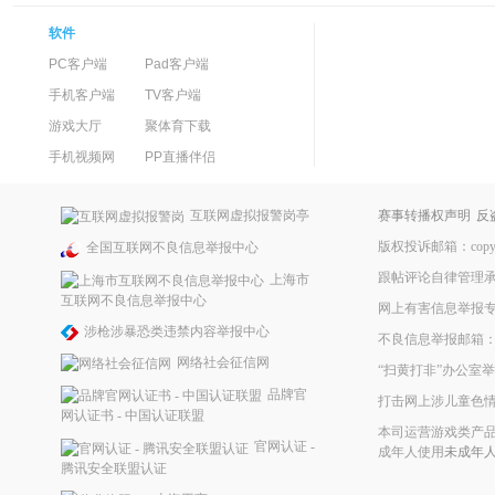
软件
PC客户端
Pad客户端
手机客户端
TV客户端
游戏大厅
聚体育下载
手机视频网
PP直播伴侣
互联网虚拟报警岗亭
赛事转播权声明
反
版权投诉邮箱：copyrig
全国互联网不良信息举报中心
跟帖评论自律管理
上海市
互联网不良信息举报中心
网上有害信息举报
涉枪涉暴恐类违禁内容举报中心
不良信息举报邮箱：ppke
网络社会征信网
“扫黄打非”办公室举报
品牌官
打击网上涉儿童色
网认证书 - 中国认证联盟
本司运营游戏类产品
官网认证 -
成年人使用
未成年
腾讯安全联盟认证