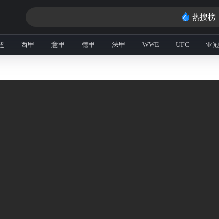
热搜榜
超
西甲
意甲
德甲
法甲
WWE
UFC
亚