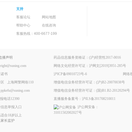
支持
客服论坛
网站地图
帮助中心
在线咨询
客服热线：400-6677-199
盗播声明
药品信息服务资格证：(沪)经营性2017-0016
ht@suning.com
网络文化经营许可证：沪网文[2019]3951-285号
承诺书
沪ICP备09010723号-6
网络视
专区
上海网警网络110
增值电信业务经营许可证：(沪)B2-20070038号
fu@suning.com
增值电信业务经营许可证：(国)B1.B2-20120294号
电话12390
直播服务备案号：沪ILS备201708210011
情信息举报入口
沪公网安备：
31011502002027号
适合18岁以上
人家长监护