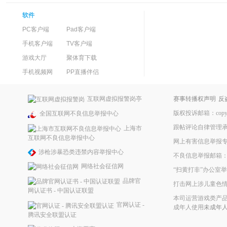
软件
PC客户端
Pad客户端
手机客户端
TV客户端
游戏大厅
聚体育下载
手机视频网
PP直播伴侣
互联网虚拟报警岗亭
赛事转播权声明
反
版权投诉邮箱：copyrig
全国互联网不良信息举报中心
跟帖评论自律管理
上海市
互联网不良信息举报中心
网上有害信息举报
涉枪涉暴恐类违禁内容举报中心
不良信息举报邮箱：ppke
网络社会征信网
“扫黄打非”办公室举报
品牌官
打击网上涉儿童色
网认证书 - 中国认证联盟
本司运营游戏类产品
官网认证 -
成年人使用
未成年
腾讯安全联盟认证