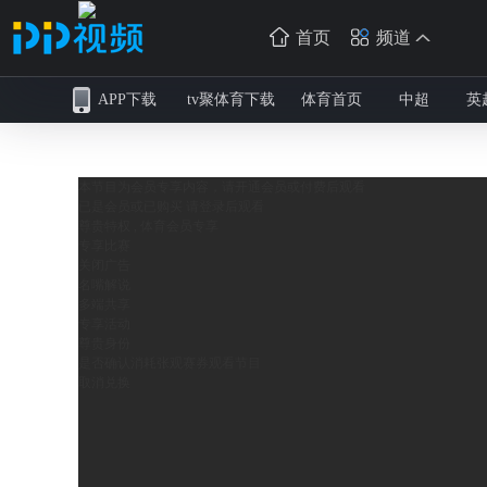
首页
频道
APP下载
tv聚体育下载
体育首页
中超
英
本节目为会员专享内容，请开通会员或付费后观看
已是会员或已购买 请
登录
后观看
尊贵特权 , 体育会员专享
专享比赛
关闭广告
名嘴解说
多端共享
专享活动
尊贵身份
是否确认消耗
张观赛券观看节目
取消
兑换