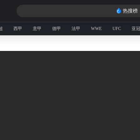
热搜榜
超
西甲
意甲
德甲
法甲
WWE
UFC
亚