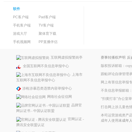
软件
PC客户端
Pad客户端
手机客户端
TV客户端
游戏大厅
聚体育下载
手机视频网
PP直播伴侣
互联网虚拟报警岗亭
赛事转播权声明
反
版权投诉邮箱：copyrig
全国互联网不良信息举报中心
跟帖评论自律管理
上海市
互联网不良信息举报中心
网上有害信息举报
涉枪涉暴恐类违禁内容举报中心
不良信息举报邮箱：ppke
网络社会征信网
“扫黄打非”办公室举报
品牌官
打击网上涉儿童色
网认证书 - 中国认证联盟
本司运营游戏类产品
官网认证 -
成年人使用
未成年
腾讯安全联盟认证