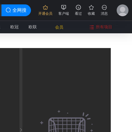
全网搜
开通会员
客户端
看过
收藏
消息
冠
欧冠
欧联
所有项目
会员