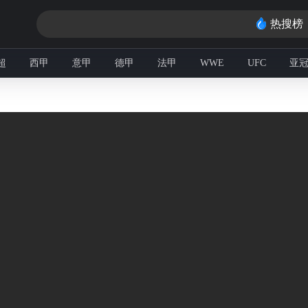
热搜榜
超
西甲
意甲
德甲
法甲
WWE
UFC
亚