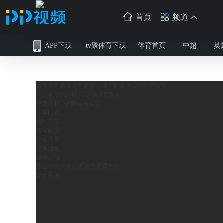
首页
频道
APP下载
tv聚体育下载
体育首页
中超
英
本节目为会员专享内容，请开通会员或付费后观看
已是会员或已购买 请
登录
后观看
尊贵特权 , 体育会员专享
专享比赛
关闭广告
名嘴解说
多端共享
专享活动
尊贵身份
是否确认消耗
张观赛券观看节目
取消
兑换