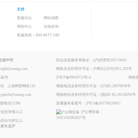
支持
客服论坛
网站地图
帮助中心
在线咨询
客服热线：400-6677-199
盗播声明
药品信息服务资格证：(沪)经营性2017-0016
ht@suning.com
网络文化经营许可证：沪网文[2019]3951-285号
承诺书
沪ICP备09010723号-6
网络视
专区
上海网警网络110
增值电信业务经营许可证：(沪)B2-20070038号
fu@suning.com
增值电信业务经营许可证：(国)B1.B2-20120294号
电话12390
直播服务备案号：沪ILS备201708210011
情信息举报入口
沪公网安备：
31011502002027号
适合18岁以上
人家长监护