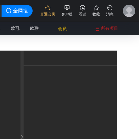
全网搜
开通会员
客户端
看过
收藏
消息
冠
欧冠
欧联
所有项目
会员