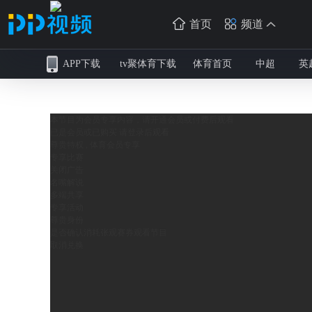
首页
频道
APP下载
tv聚体育下载
体育首页
中超
英
本节目为会员专享内容，请开通会员或付费后观看
已是会员或已购买 请
登录
后观看
尊贵特权 , 体育会员专享
专享比赛
关闭广告
名嘴解说
多端共享
专享活动
尊贵身份
是否确认消耗
张观赛券观看节目
取消
兑换