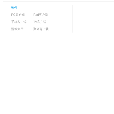
软件
PC客户端
Pad客户端
手机客户端
TV客户端
游戏大厅
聚体育下载
手机视频网
PP直播伴侣
互联网虚拟报警岗亭
赛事转播权声明
反
版权投诉邮箱：copyrig
全国互联网不良信息举报中心
跟帖评论自律管理
上海市
互联网不良信息举报中心
网上有害信息举报
涉枪涉暴恐类违禁内容举报中心
不良信息举报邮箱：ppke
网络社会征信网
“扫黄打非”办公室举报
品牌官
打击网上涉儿童色
网认证书 - 中国认证联盟
本司运营游戏类产品
官网认证 -
成年人使用
未成年
腾讯安全联盟认证