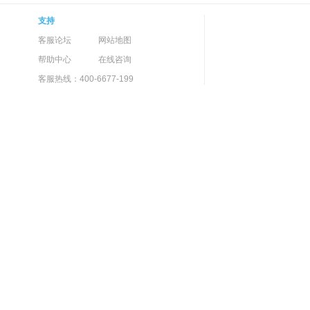
支持
客服论坛
网站地图
帮助中心
在线咨询
客服热线：400-6677-199
盗播声明
药品信息服务资格证：(沪)经营性2017-0016
ht@suning.com
网络文化经营许可证：沪网文[2019]3951-285号
承诺书
沪ICP备09010723号-6
网络视
专区
上海网警网络110
增值电信业务经营许可证：(沪)B2-20070038号
fu@suning.com
增值电信业务经营许可证：(国)B1.B2-20120294号
电话12390
直播服务备案号：沪ILS备201708210011
情信息举报入口
沪公网安备：
31011502002027号
适合18岁以上
人家长监护