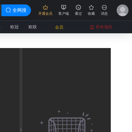
全网搜
开通会员
客户端
看过
收藏
消息
冠
欧冠
欧联
所有项目
会员