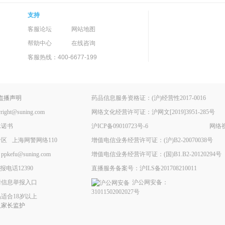
支持
客服论坛
网站地图
帮助中心
在线咨询
客服热线：400-6677-199
盗播声明
药品信息服务资格证：(沪)经营性2017-0016
ht@suning.com
网络文化经营许可证：沪网文[2019]3951-285号
承诺书
沪ICP备09010723号-6
网络视
专区
上海网警网络110
增值电信业务经营许可证：(沪)B2-20070038号
fu@suning.com
增值电信业务经营许可证：(国)B1.B2-20120294号
电话12390
直播服务备案号：沪ILS备201708210011
情信息举报入口
沪公网安备：
31011502002027号
适合18岁以上
人家长监护