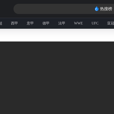
热搜榜
超
西甲
意甲
德甲
法甲
WWE
UFC
亚