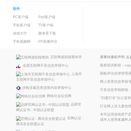
软件
PC客户端
Pad客户端
手机客户端
TV客户端
游戏大厅
聚体育下载
手机视频网
PP直播伴侣
互联网虚拟报警岗亭
赛事转播权声明
反
版权投诉邮箱：copyrig
全国互联网不良信息举报中心
跟帖评论自律管理
上海市
互联网不良信息举报中心
网上有害信息举报
涉枪涉暴恐类违禁内容举报中心
不良信息举报邮箱：ppke
网络社会征信网
“扫黄打非”办公室举报
品牌官
打击网上涉儿童色
网认证书 - 中国认证联盟
本司运营游戏类产品
官网认证 -
成年人使用
未成年
腾讯安全联盟认证