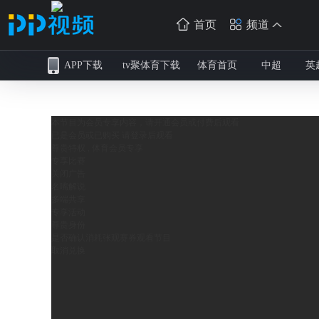
首页
频道
APP下载
tv聚体育下载
体育首页
中超
英
本节目为会员专享内容，请开通会员或付费后观看
已是会员或已购买 请
登录
后观看
尊贵特权 , 体育会员专享
专享比赛
关闭广告
名嘴解说
多端共享
专享活动
尊贵身份
是否确认消耗
张观赛券观看节目
取消
兑换