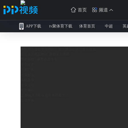
首页
频道
APP下载
tv聚体育下载
体育首页
中超
英
本节目为会员专享内容，请开通会员或付费后观看
已是会员或已购买 请
登录
后观看
尊贵特权 , 体育会员专享
专享比赛
关闭广告
名嘴解说
多端共享
专享活动
尊贵身份
是否确认消耗
张观赛券观看节目
取消
兑换