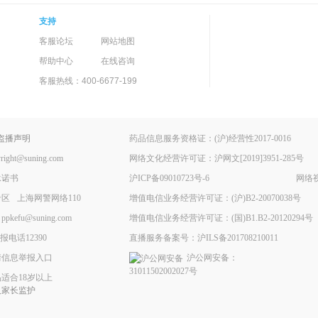
支持
客服论坛
网站地图
帮助中心
在线咨询
客服热线：400-6677-199
盗播声明
药品信息服务资格证：(沪)经营性2017-0016
ht@suning.com
网络文化经营许可证：沪网文[2019]3951-285号
承诺书
沪ICP备09010723号-6
网络视
专区
上海网警网络110
增值电信业务经营许可证：(沪)B2-20070038号
fu@suning.com
增值电信业务经营许可证：(国)B1.B2-20120294号
电话12390
直播服务备案号：沪ILS备201708210011
情信息举报入口
沪公网安备：
31011502002027号
适合18岁以上
人家长监护