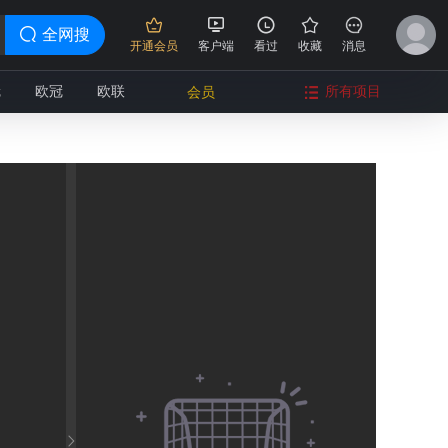
全网搜
开通会员
客户端
看过
收藏
消息
冠
欧冠
欧联
所有项目
会员