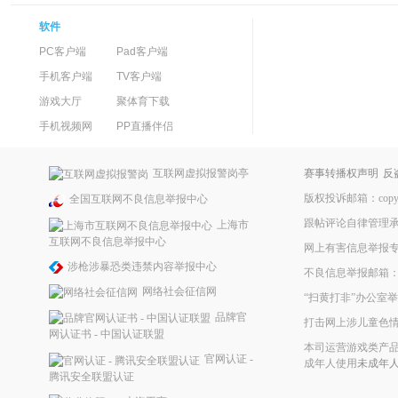
软件
PC客户端
Pad客户端
手机客户端
TV客户端
游戏大厅
聚体育下载
手机视频网
PP直播伴侣
互联网虚拟报警岗亭
赛事转播权声明
反
版权投诉邮箱：copyrig
全国互联网不良信息举报中心
跟帖评论自律管理
上海市
互联网不良信息举报中心
网上有害信息举报
涉枪涉暴恐类违禁内容举报中心
不良信息举报邮箱：ppke
网络社会征信网
“扫黄打非”办公室举报
品牌官
打击网上涉儿童色
网认证书 - 中国认证联盟
本司运营游戏类产品
官网认证 -
成年人使用
未成年
腾讯安全联盟认证