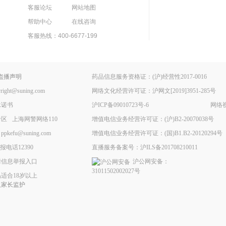
客服论坛
网站地图
帮助中心
在线咨询
客服热线：400-6677-199
盗播声明
药品信息服务资格证：(沪)经营性2017-0016
ht@suning.com
网络文化经营许可证：沪网文[2019]3951-285号
承诺书
沪ICP备09010723号-6
网络视
专区
上海网警网络110
增值电信业务经营许可证：(沪)B2-20070038号
fu@suning.com
增值电信业务经营许可证：(国)B1.B2-20120294号
电话12390
直播服务备案号：沪ILS备201708210011
情信息举报入口
沪公网安备：
31011502002027号
适合18岁以上
人家长监护