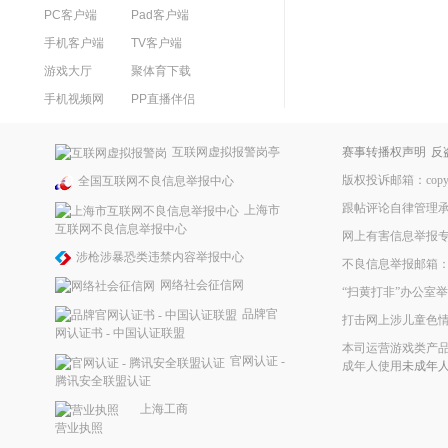
PC客户端
Pad客户端
手机客户端
TV客户端
游戏大厅
聚体育下载
手机视频网
PP直播伴侣
互联网虚拟报警岗亭
赛事转播权声明
反
版权投诉邮箱：copyrig
全国互联网不良信息举报中心
跟帖评论自律管理
上海市
互联网不良信息举报中心
网上有害信息举报
涉枪涉暴恐类违禁内容举报中心
不良信息举报邮箱：ppke
网络社会征信网
“扫黄打非”办公室举报
品牌官
打击网上涉儿童色
网认证书 - 中国认证联盟
本司运营游戏类产品
官网认证 -
成年人使用
未成年
腾讯安全联盟认证
上海工商
营业执照