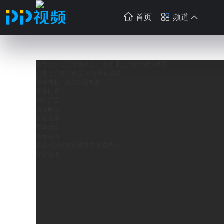
首页
频道
本节目为会员专享内容，请开通会员或付费后观看
已是会员或已购买 请
登录
后观看
尊贵特权 , 体育会员专享
专享比赛
关闭广告
名嘴解说
多端共享
专享活动
尊贵身份
是否确认消耗
张观赛券观看节目
取消
兑换